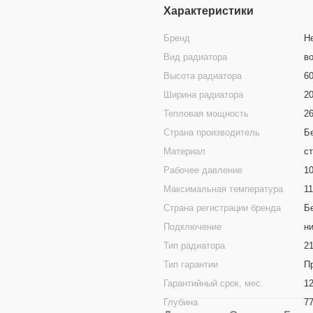
Характеристики
Бренд
H
Вид радиатора
в
Высота радиатора
6
Ширина радиатора
2
Тепловая мощность
2
Страна производитель
Б
Материал
с
Рабочее давление
1
Максимальная температура
1
Страна регистрации бренда
Б
Подключение
н
Тип радиатора
21
Тип гарантии
П
Гарантийный срок, мес.
1
Глубина
7