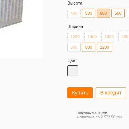
Высота
400
500
600
550
Ширина
1200
1400
1600
400
500
800
2200
Цвет
Купить
В кредит
ПОКУПКА ЧАСТЯМИ
4 платежа по 2 572.50 грн