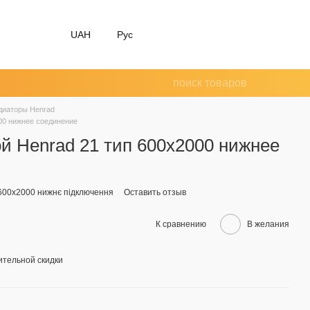
UAH
Рус
диаторы Henrad
00 нижнее соединение
й Henrad 21 тип 600x2000 нижнее
 600x2000 нижнє підключення
Оставить отзыв
К сравнению
В желания
тельной скидки