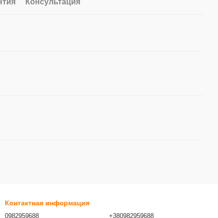
нтия
Консультация
Контактная информация
0982959688
+380982959688