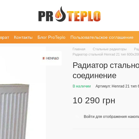
врат
Контакты
Блог ProTeplo
Пользовательское соглашение
Главная
Стальные радиаторы
Ра
Радиатор стальной Henrad 21 тип 600x20
Радиатор стально
соединение
В наличии
Артикул: Henrad 21 тип
10 290 грн
Войти
для отображения накопи
%