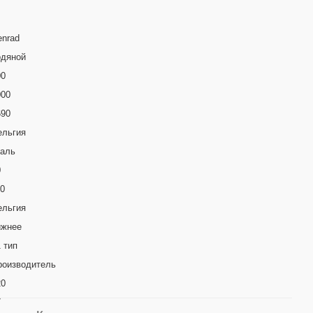
enrad
одяной
00
000
690
ельгия
таль
0
10
ельгия
ижнее
 тип
роизводитель
20
7