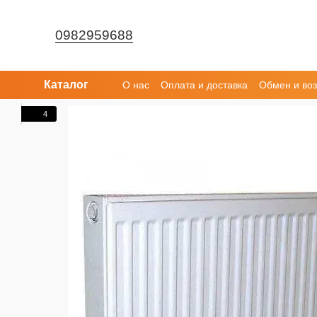
Перейти к основному контенту
0982959688
Каталог
О нас
Оплата и доставка
Обмен и воз
4