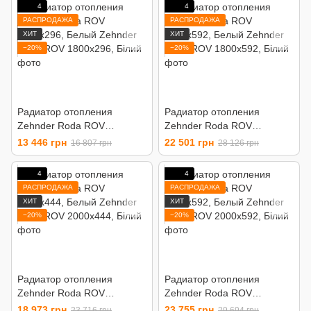
4
4
РАСПРОДАЖА
РАСПРОДАЖА
ХИТ
ХИТ
−20%
−20%
Радиатор отопления
Радиатор отопления
Zehnder Roda ROV
Zehnder Roda ROV
1800x296, Белый
1800x592, Белый
13 446 грн
22 501 грн
16 807 грн
28 126 грн
4
4
РАСПРОДАЖА
РАСПРОДАЖА
ХИТ
ХИТ
−20%
−20%
Радиатор отопления
Радиатор отопления
Zehnder Roda ROV
Zehnder Roda ROV
2000x444, Белый
2000x592, Белый
18 973 грн
23 755 грн
23 716 грн
29 694 грн