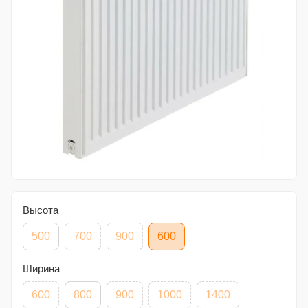
Высота
500
700
900
600
Ширина
600
800
900
1000
1400