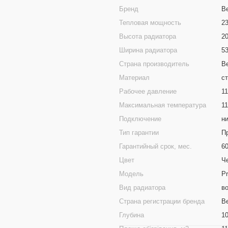
Бренд
B
Тепловая мощность
2
Высота радиатора
2
Ширина радиатора
5
Страна производитель
В
Материал
с
Рабочее давление
11
Максимальная температура
1
Подключение
н
Тип гарантии
П
Гарантийный срок, мес.
6
Цвет
Ч
Модель
Pr
Вид радиатора
в
Страна регистрации бренда
В
Глубина
1