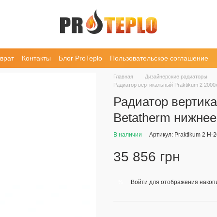
врат
Контакты
Блог ProTeplo
Пользовательское соглашение
Главная
Дизайнерские радиаторы
Радиатор вертикальный Praktikum 2 2000
Радиатор вертика
Betatherm нижне
В наличии
Артикул: Praktikum 2 H-
35 856 грн
Войти
для отображения накопи
%