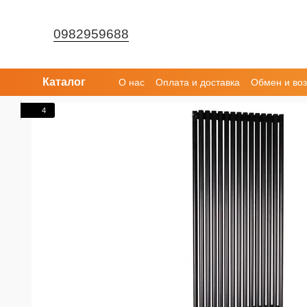
Перейти к основному контенту
0982959688
Каталог
О нас
Оплата и доставка
Обмен и воз
4