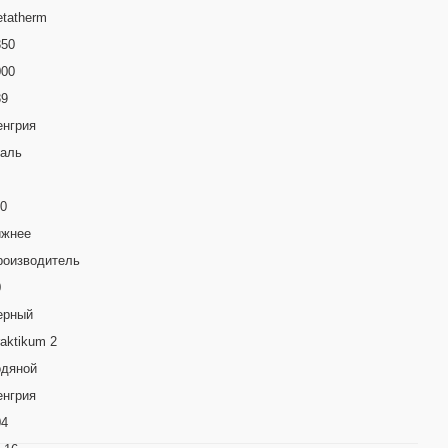
etatherm
350
000
39
енгрия
таль
10
ижнее
роизводитель
0
ерный
aktikum 2
одяной
енгрия
04