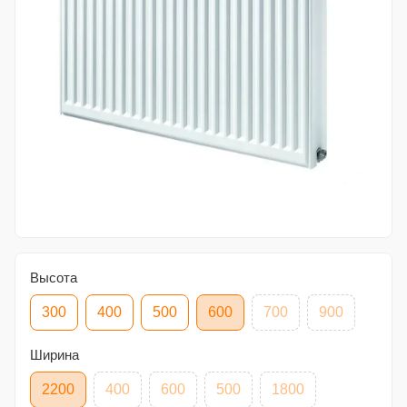
Высота
300
400
500
600
700
900
Ширина
2200
400
600
500
1800