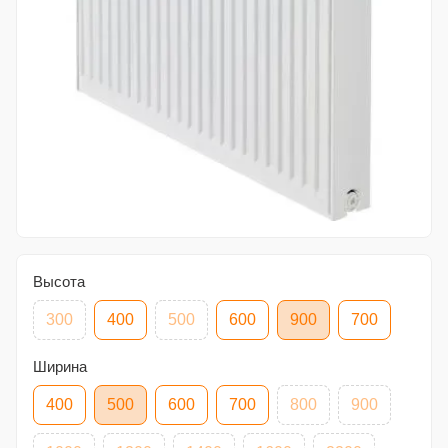
Высота
300
400
500
600
900
700
Ширина
400
500
600
700
800
900