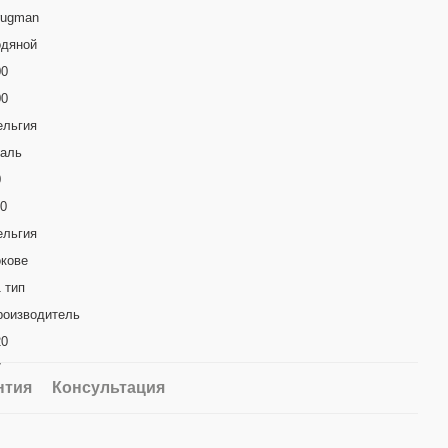
rugman
одяной
00
00
ельгия
таль
0
10
ельгия
окове
 тип
роизводитель
20
7
нтия
Консультация