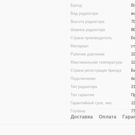
Бренд
B
Вид радиатора
в
Высота радиатора
7
Ширина радиатора
8
Страна производитель
Б
Материал
с
Рабочее давление
1
Максимальная температура
1
Страна регистрации бренда
Б
Подключение
б
Тип радиатора
21
Тип гарантии
П
Гарантийный срок, мес.
1
Глубина
7
Доставка
Оплата
Гара