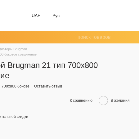
UAH
Рус
диаторы Brugman
00 боковое соединение
й Brugman 21 тип 700х800
ние
п 700х800 бокове
Оставить отзыв
К сравнению
В желания
тельной скидки