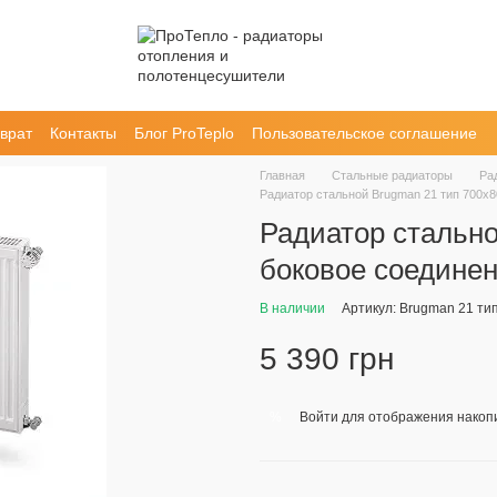
врат
Контакты
Блог ProTeplo
Пользовательское соглашение
Главная
Стальные радиаторы
Ра
Радиатор стальной Brugman 21 тип 700х8
Радиатор стально
боковое соедине
В наличии
Артикул: Brugman 21 ти
5 390 грн
Войти
для отображения накопи
%