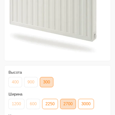
Высота
400
900
300
Ширина
1200
600
2250
2700
3000