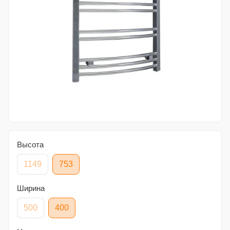
Высота
1149
753
Ширина
500
400