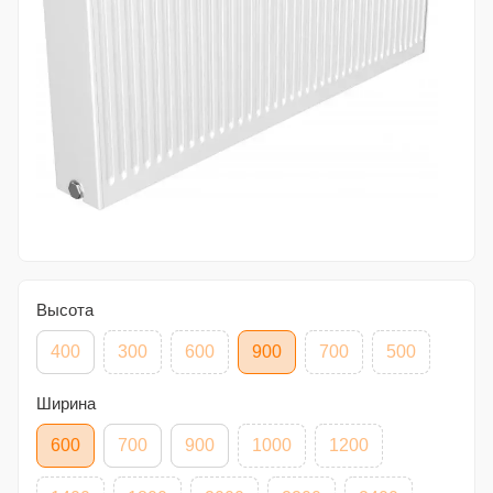
Высота
400
300
600
900
700
500
Ширина
600
700
900
1000
1200