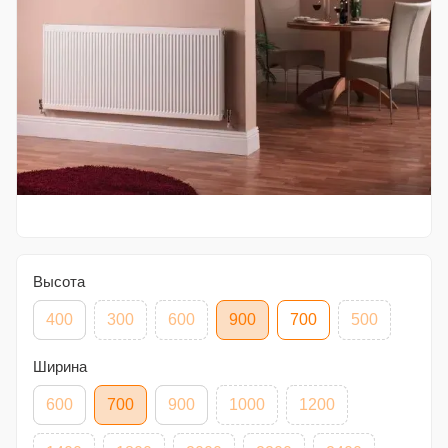
Высота
400
300
600
900
700
500
Ширина
600
700
900
1000
1200