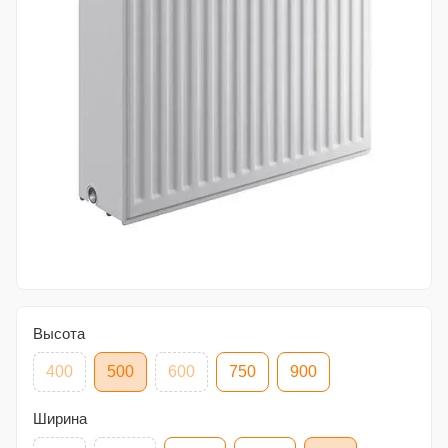
Высота
400
500
600
750
900
Ширина