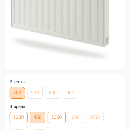
Высота
400
500
600
900
Ширина
1200
450
1350
600
1650