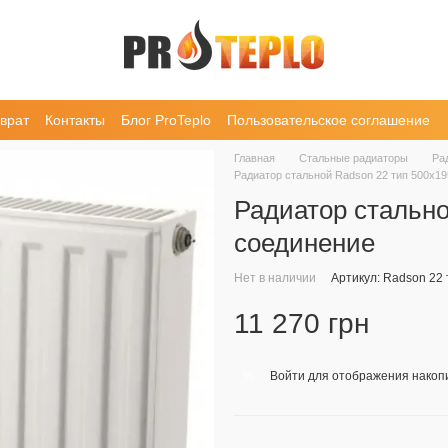
врат
Контакты
Блог ProTeplo
Пользовательское соглашение
Главная
Стальные радиаторы
Ра
Радиатор стальной Radson 22 тип 500х1
Радиатор стально
соединение
Нет в наличии
Артикул: Radson 22
11 270 грн
Войти
для отображения накопи
%