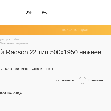
UAH
Рус
диаторы Radson
950 нижнее соединение
й Radson 22 тип 500х1950 нижнее
 тип 500х1950 нижнє
Оставить отзыв
К сравнению
В желания
тельной скидки