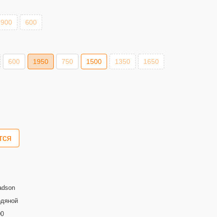
900
600
600
1950
750
1500
1350
1650
тся
adson
одяной
00