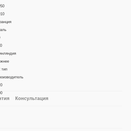
950
010
ранция
таль
0
10
инляндия
ижнее
 тип
роизводитель
20
00
нтия
Консультация