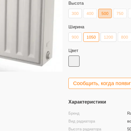
Высота
300
400
500
750
Ширина
900
1050
1200
800
Цвет
Сообщить, когда появи
Характеристики
Бренд
R
Вид радиатора
в
Высота радиатора
5