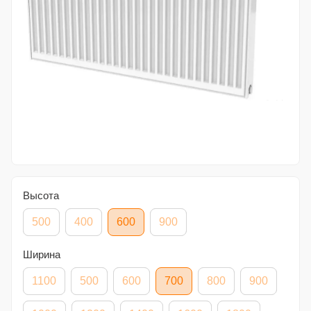
Высота
500
400
600
900
Ширина
1100
500
600
700
800
900