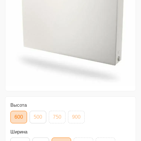
Высота
600
500
750
900
Ширина