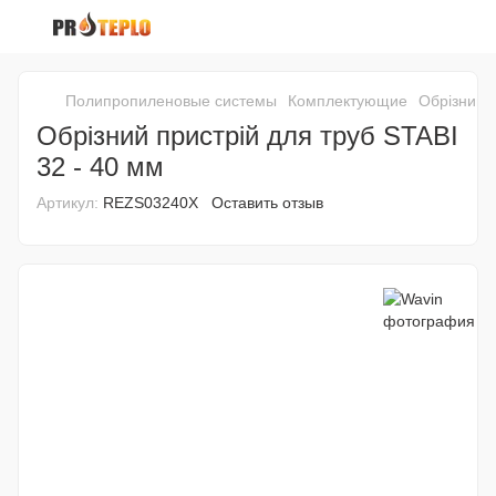
Полипропиленовые системы
Комплектующие
Обрізний п
Обрізний пристрій для труб STABI
32 - 40 мм
Артикул:
REZS03240X
Оставить отзыв