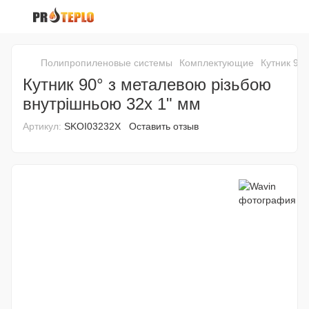
Полипропиленовые системы
Комплектующие
Кутник 90
Кутник 90° з металевою різьбою
внутрішньою 32x 1" мм
Артикул:
SKOI03232X
Оставить отзыв