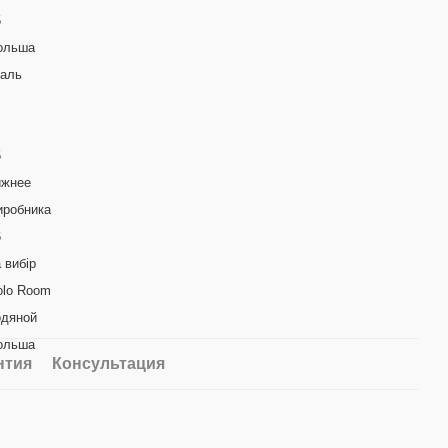
5
ольша
таль
5
ижнее
иробника
6
 вибір
olo Room
одяной
ольша
нтия
Консультация