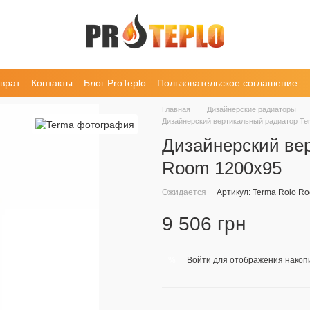
врат
Контакты
Блог ProTeplo
Пользовательское соглашение
Главная
Дизайнерские радиаторы
Дизайнерский вертикальный радиатор Te
Дизайнерский ве
Room 1200х95
Ожидается
Артикул: Terma Rolo R
9 506 грн
Войти
для отображения накопи
%