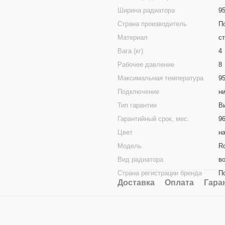
Ширина радиатора
9
Страна производитель
П
Материал
с
Вага (кг)
4
Рабочее давление
8
Максимальная температура
9
Подключение
н
Тип гарантии
В
Гарантийный срок, мес.
9
Цвет
на
Модель
R
Вид радиатора
в
Страна регистрации бренда
П
Доставка
Оплата
Гара