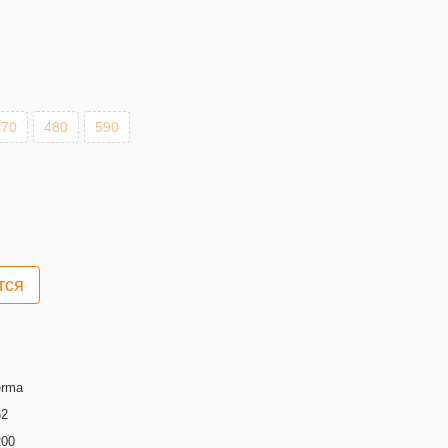
370
480
590
тся
erma
62
200