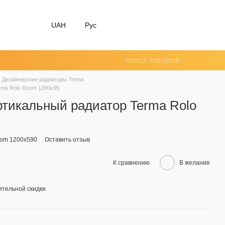
UAH
Рус
Дизайнерские радиаторы Terma
rma Rolo Room 1200х95
ртикальный радиатор Terma Rolo
oom 1200х590
Оставить отзыв
К сравнению
В желания
тельной скидки