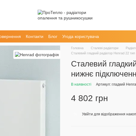
повернення
Контакти
Блог
Угода користувача
Головна
Сталеві радіатори
Радіат
Сталевий гладкий радіатор Henrad 22 тип
Сталевий гладкий
нижнє підключен
В наявності
Артикул: гладкий Henr
4 802 грн
Увійти
для відображення накоп
%