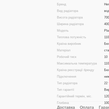
Бренд
He
Вид радіатора
во
Висота радіатора
70
Ширина радіатора
40
Модель
Pla
Теплова потужність
11
Країна виробник
Бел
Матеріал
ст
Робочий тиск
10
Максимальна температура
110
Країна реєстрації бренду
Бел
Підключення
ни
Тип радіатора
22 
Тип гарантії
Ви
Гарантійний термін, міс.
12
Глибина
10
Доставка
Оплата
Гара