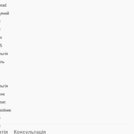
nrad
дяний
0
0
n
05
ьгія
аль
ьгія
жнє
тип
робник
0
0
нтія
Консультація