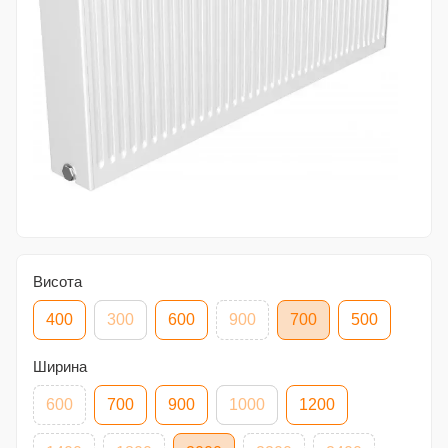
Висота
400
300
600
900
700
500
Ширина
600
700
900
1000
1200