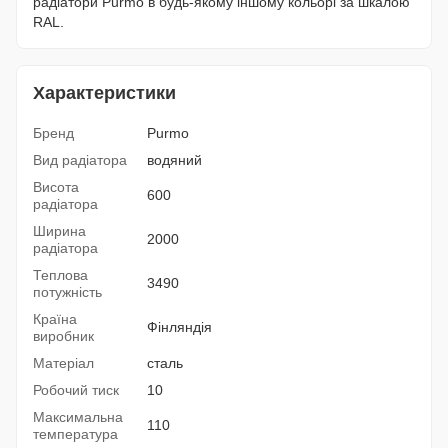
радіатори Purmo в будь-якому іншому кольорі за шкалою
RAL.
Характеристики
Бренд
Purmo
Вид радіатора
водяний
Висота
600
радіатора
Ширина
2000
радіатора
Теплова
3490
потужність
Країна
Фінляндія
виробник
Матеріал
сталь
Робочий тиск
10
Максимальна
110
температура