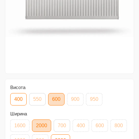
Висота
400
550
600
900
950
Ширина
1600
2000
700
400
600
800