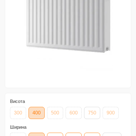
Висота
300
400
500
600
750
900
Ширина