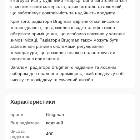
інтегруватися у будь-який інтер'єр. Вони виготовляються
з високоякісних матеріалів, таких як сталь та алюміній,
що забезпечує довговічність та надійність продукту.
Крім того, радіатори Brugman відрізняються високою
тепловіддачею, що дозволяє швидко та ефективно
обігрівати приміщення, що особливо важливо у холодні
зимові місяці. Радіатори Brugman також можуть бути
забезпечені різними системами регулювання
температури, що дозволяє точніше налаштовувати
опалення в приміщенні.
Загалом, радіатори Brugman є надійним та якісним
вибором для опалення приміщень, який поєднує у собі
високу тепловіддачу та сучасний дизайн.
Характеристики
Бренд
Brugman
Вид радіатора
водяний
Висота
400
радіатора