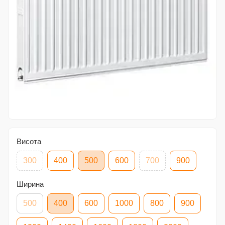
Висота
300
400
500
600
700
900
Ширина
500
400
600
1000
800
900