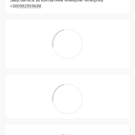
+38
0982959688
.