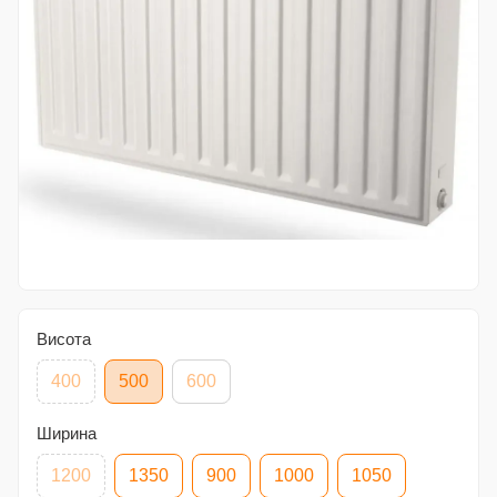
Висота
400
500
600
Ширина
1200
1350
900
1000
1050