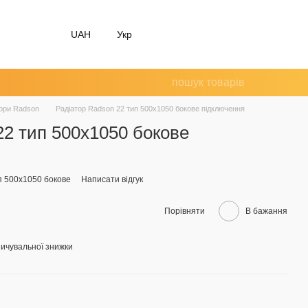
UAH
Укр
тори Radson
Радіатор Radson 22 тип 500х1050 бокове підключення
22 тип 500х1050 бокове
п 500х1050 бокове
Написати відгук
Порівняти
В бажання
ичувальної знижки