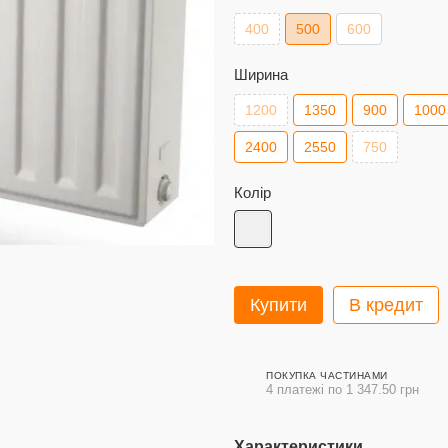
400
500
600
Ширина
1200
1350
900
1000
2400
2550
750
Колір
Купити
В кредит
ПОКУПКА ЧАСТИНАМИ
4 платежі по 1 347.50 грн
Характеристики