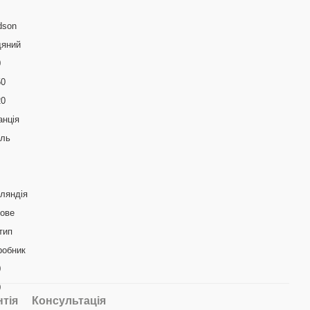
dson
дяний
0
50
20
анція
аль
ляндія
кове
тип
робник
0
0
нтія
Консультація