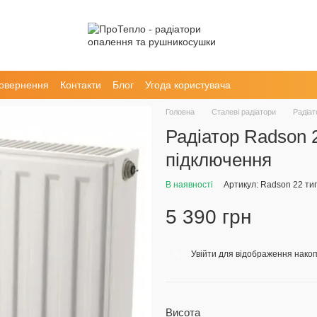
повернення
Контакти
Блог
Угода користувача
Головна
Сталеві радіатори
Радіа
Радіатор Radson 
підключення
В наявності
Артикул: Radson 22 ти
5 390 грн
Увійти
для відображення накоп
%
Висота