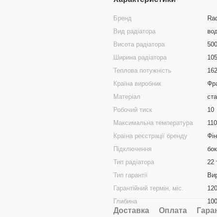
Бренд
Ra
Вид радіатора
во
Висота радіатора
50
Ширина радіатора
10
Теплова потужність
16
Країна виробник
Фр
Матеріал
ст
Робочий тиск
10
Максимальна температура
110
Країна реєстрації бренду
Фін
Підключення
бо
Тип радіатора
22 
Тип гарантії
Ви
Гарантійний термін, міс.
12
Глибина
10
Доставка
Оплата
Гара