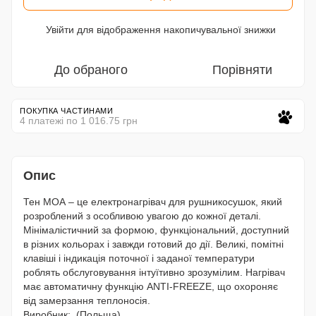
Увійти
для відображення накопичувальної знижки
%
До обраного
Порівняти
ПОКУПКА ЧАСТИНАМИ
4 платежі по 1 016.75 грн
Опис
Тен МОА – це електронагрівач для рушникосушок, який
розроблений з особливою увагою до кожної деталі.
Мінімалістичний за формою, функціональний, доступний
в різних кольорах і завжди готовий до дії. Великі, помітні
клавіші і індикація поточної і заданої температури
роблять обслуговування інтуїтивно зрозумілим. Нагрівач
має автоматичну функцію ANTI-FREEZE, що охороняє
від замерзання теплоносія.
Виробник: (Польща)