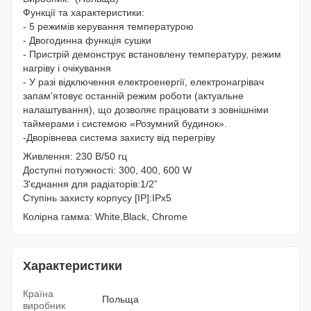
Функцiї та характеристики:
- 5 режимів керування температурою
- Двогодинна функція сушки
- Пристрій демонструє встановлену температуру, режим
нагріву і очікування
- У разі відключення електроенергії, електронагрівач
запам'ятовує останній режим роботи (актуальне
налаштування), що дозволяє працювати з зовнішніми
таймерами і системою «Розумний будинок».
-Дворівнева система захисту від перегріву
Живлення: 230 В/50 гц
Доступні потужності: 300, 400, 600 W
З'єднання для радіаторів:1/2”
Ступінь захисту корпусу [IP]:IPx5
Колірна гамма: White,Black, Chrome
Характеристики
Країна
Польща
виробник