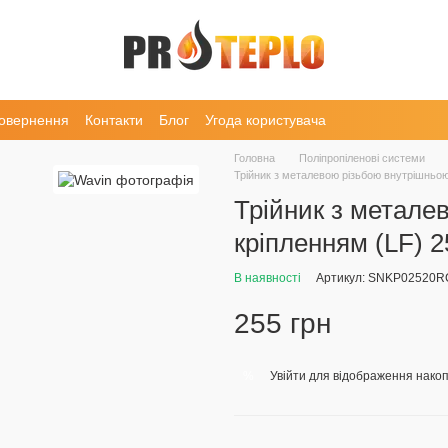
повернення
Контакти
Блог
Угода користувача
Головна
Поліпропіленові системи
Трійник з металевою різьбою внутрішньою
Трійник з метале
кріпленням (LF) 2
В наявності
Артикул: SNKP02520R
255 грн
Увійти
для відображення накоп
%