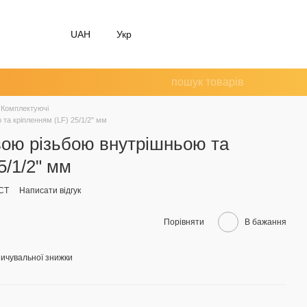
UAH
Укр
Комплектуючі
 та кріпленням (LF) 25/1/2" мм
вою різьбою внутрішньою та
5/1/2" мм
CT
Написати відгук
Порівняти
В бажання
ичувальної знижки