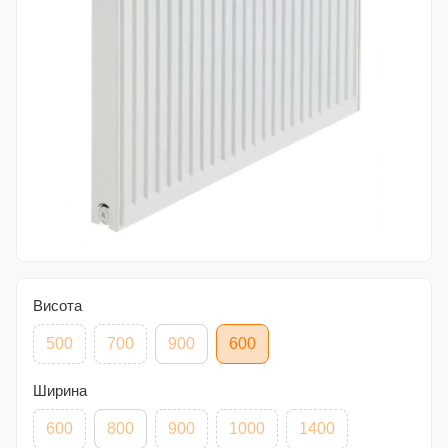
Висота
500
700
900
600
Ширина
600
800
900
1000
1400