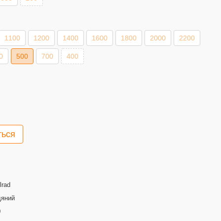
1100
1200
1400
1600
1800
2000
2200
0
500
700
400
ться
lrad
дяний
0