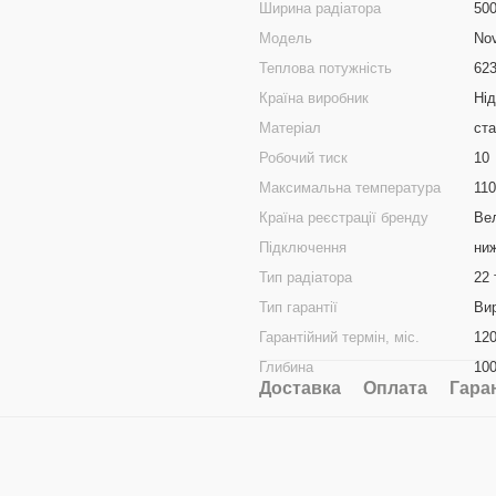
Ширина радіатора
50
Модель
Nov
Теплова потужність
62
Країна виробник
Ні
Матеріал
ст
Робочий тиск
10
Максимальна температура
110
Країна реєстрації бренду
Ве
Підключення
ни
Тип радіатора
22 
Тип гарантії
Ви
Гарантійний термін, міс.
12
Глибина
10
Доставка
Оплата
Гара