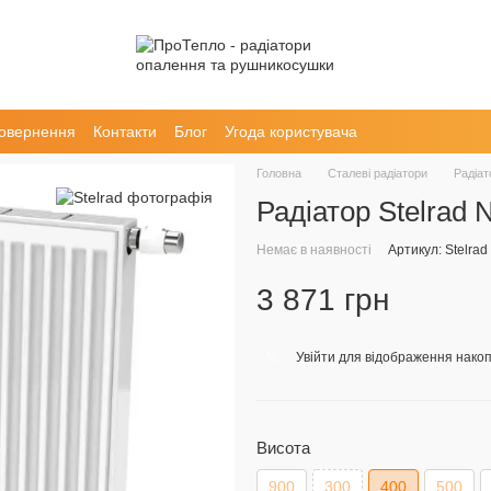
повернення
Контакти
Блог
Угода користувача
Головна
Сталеві радіатори
Радіат
Радіатор Stelrad 
Немає в наявності
Артикул: Stelrad
3 871 грн
Увійти
для відображення накоп
%
Висота
900
300
400
500