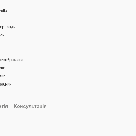
0
ello
3
дерланди
аль
ликобританія
жнє
тип
робник
0
0
нтія
Консультація