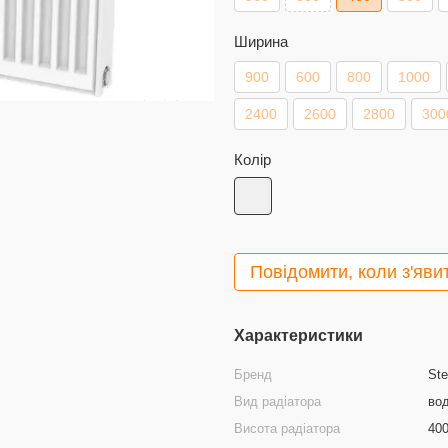
Ширина
900
600
800
1000
2400
2600
2800
300
Колір
Повідомити, коли з'яви
Характеристики
Бренд
Ste
Вид радіатора
во
Висота радіатора
40