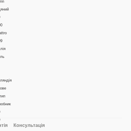
inn
дяний
0
00
ttro
09
лія
аль
ляндія
кове
тип
робник
0
0
нтія
Консультація