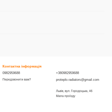
Контактна інформація
0982959688
+380982959688
proteplo.radiators@gmail.com
Передзвонити вам?
Львів, вул. Городоцька, 46
Мапа проїзду