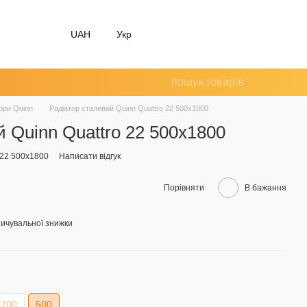
UAH
Укр
ори Quinn
Радіатор сталевий Quinn Quattro 22 500х1800
й Quinn Quattro 22 500х1800
 22 500х1800
Написати відгук
Порівняти
В бажання
ичувальної знижки
700
500