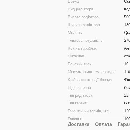
Бренд
Qu
Вид радіатора
во
Висота радіатора
50
Ширина радіатора
18
Модель
Qua
Теплова потужність
27
Країна виробник
Анг
Матеріал
ст
Робочий тиск
10
Максимальна температура
110
Країна реєстрації бренду
Фін
Підключення
бо
Тип радіатора
22 
Тип гарантії
Ви
Гарантійний термін, міс.
12
Глибина
10
Доставка
Оплата
Гара