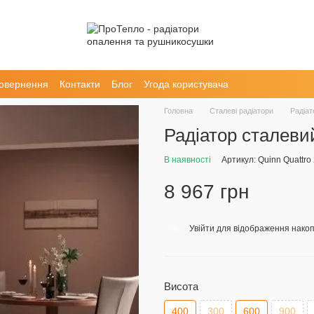
повернення
Контакти
Блог
Угода користувача
Головна
Сталеві радіатори
Радіат
Радіатор сталеви
В наявності
Артикул: Quinn Quattro
8 967 грн
Увійти
для відображення накоп
%
Висота
400
300
600
900