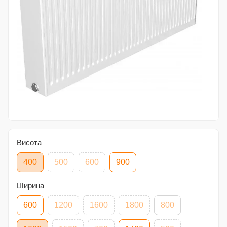
Висота
400
500
600
900
Ширина
600
1200
1600
1800
800