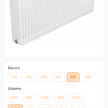
Висота
700
400
500
600
900
300
Ширина
600
900
2200
800
1000