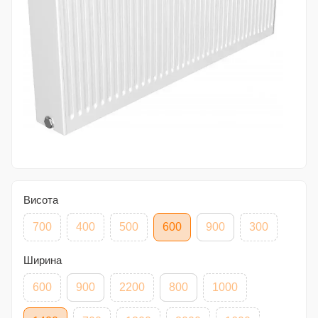
Висота
700
400
500
600
900
300
Ширина
600
900
2200
800
1000