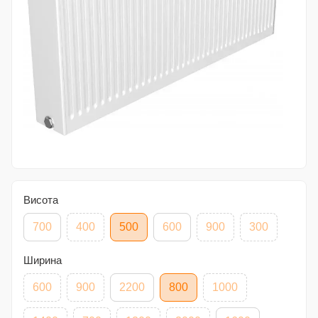
Висота
700
400
500
600
900
300
Ширина
600
900
2200
800
1000