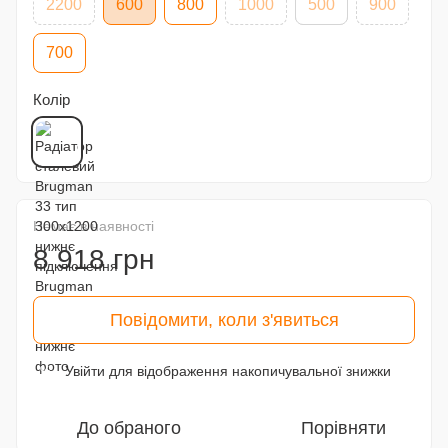
2200
600
800
1000
500
900
700
Колір
Немає в наявності
8 918 грн
Повідомити, коли з'явиться
Увійти
для відображення накопичувальної знижки
%
До обраного
Порівняти