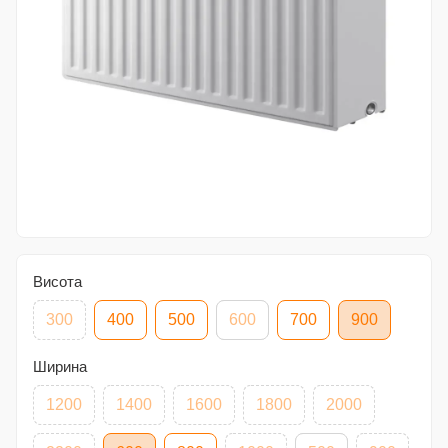
Висота
300
400
500
600
700
900
Ширина
1200
1400
1600
1800
2000