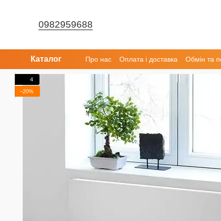
Перейти до основного контенту
0982959688
Каталог
Про нас
Оплата і доставка
Обмін та 
4
−20%