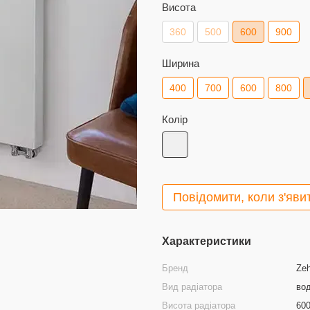
Висота
360
500
600
900
Ширина
400
700
600
800
Колір
Повідомити, коли з'яви
Характеристики
Бренд
Ze
Вид радіатора
во
Висота радіатора
60