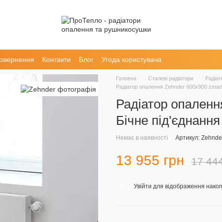
повернення
Контакти
Блог
Угода користувача
Головна
Сталеві радіатори
Радіат
Радіатор опалення Zehnder 600х900 zmart 
Радіатор опалення
Бічне під'єднання
Немає в наявності
Артикул: Zehnder
13 955 грн
17 44
Увійти
для відображення накоп
%