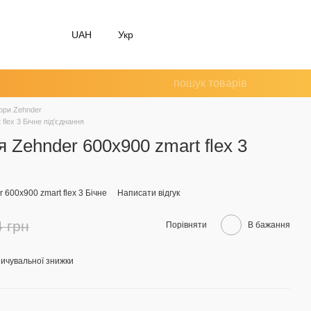
UAH
Укр
ори Zehnder
flex 3 Бічне під'єднання
 Zehnder 600х900 zmart flex 3
 600х900 zmart flex 3 Бічне
Написати відгук
4 грн
Порівняти
В бажання
ичувальної знижки