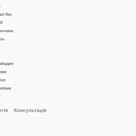
0
rt flex
59
меччина
аль
ейцарія
кове
тип
робник
0
5
нтія
Консультація