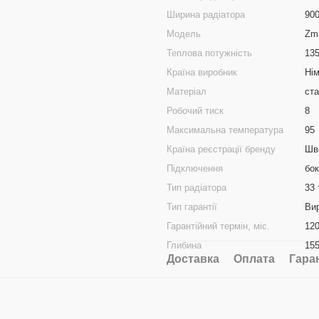
Ширина радіатора
90
Модель
Zma
Теплова потужність
13
Країна виробник
Ні
Матеріал
ст
Робочий тиск
8
Максимальна температура
95
Країна реєстрації бренду
Шв
Підключення
бо
Тип радіатора
33 
Тип гарантії
Ви
Гарантійний термін, міс.
12
Глибина
15
Доставка
Оплата
Гара