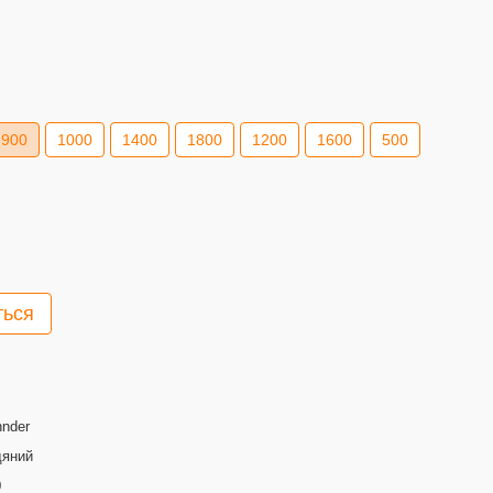
900
1000
1400
1800
1200
1600
500
ться
hnder
дяний
0