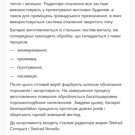
тепло і затишно. Радіатори опалення все частіше
використовують у проектуванні житлових будинків, а
також для приміщень громадського призначення, в яких
використовується система опалення закритого типу.
Батареї
виготовляються із стальних листків металу, які
попередньо проходять обробку, що складається з таких
процесів:
знежирювання;
промивка;
ґрунтування;
пасивація.
Після цього готовий виріб фарбують шляхом обсипання
порошком і загартовують. На завершення процесу
виготовлення поверхня обробляється багатошаровим
порошкоподібним напиленням. Завдяки цьому, батареї
безперебійно працюють протягом довгих років і
зберігають гарний зовнішній вигляд.
До асортименту входять сталеві радіатори марки Stelrad
Compact і Stelrad Novello.