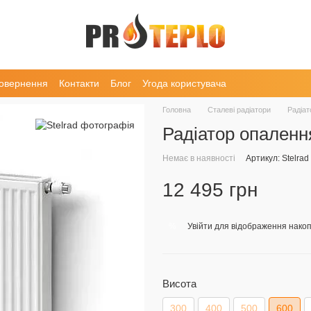
повернення
Контакти
Блог
Угода користувача
Головна
Сталеві радіатори
Радіат
Радіатор опаленн
Немає в наявності
Артикул: Stelra
12 495 грн
Увійти
для відображення накоп
%
Висота
300
400
500
600