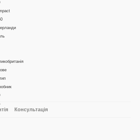
0
mpact
50
дерланди
аль
ликобританія
кове
тип
робник
0
5
нтія
Консультація