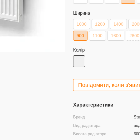
Ширина
1000
1200
1400
200
900
1100
1600
2600
Колір
Повідомити, коли з'яви
Характеристики
Бренд
Ste
Вид радіатора
во
Висота радіатора
60