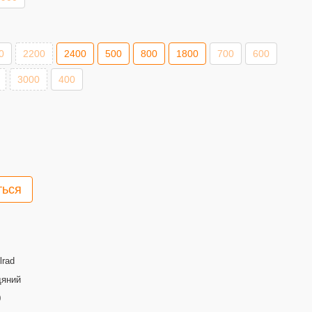
0
2200
2400
500
800
1800
700
600
3000
400
ться
lrad
дяний
0