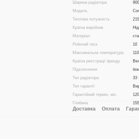
Ширина радіатора
90
Модель
Co
Теплова потужність
21
Країна виробник
Ні
Матеріал
ст
Робочий тиск
10
Максимальна температура
110
Країна реєстрації бренду
Ве
Підключення
бо
Тип радіатора
33 
Тип гарантії
Ви
Гарантійний термін, міс.
12
Глибина
15
Доставка
Оплата
Гара