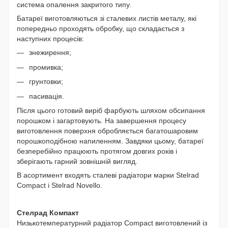
система опалення закритого типу.
Батареї виготовляються зі сталевих листів металу, які
попередньо проходять обробку, що складається з
наступних процесів:
знежирення;
промивка;
грунтовки;
пасивація.
Після цього готовий виріб фарбують шляхом обсипання
порошком і загартовують. На завершення процесу
виготовлення поверхня обробляється багатошаровим
порошкоподібною напиленням. Завдяки цьому, батареї
безперебійно працюють протягом довгих років і
зберігають гарний зовнішній вигляд.
В асортимент входять сталеві радіатори марки Stelrad
Compact і Stelrad Novello.
Стелрад Компакт
Низькотемпературний радіатор Compact виготовлений із