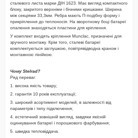
сталевого листа марки ДІН 1623. Має вигляд компактного
блоку, закритого верхніми і бічними кришками. Ширина
між секціями 33,3мм. Ребра мають П-подібну форму і
прикріплення до теплоносія. На зворотному боці батареї
опалення знаходяться пластини для кріплення.
У комплект входять кріплення Munclac, призначені для
зручного монтажу. Крім того, сталеві батареї
комплектуються заглушкою, повітрявідводна краном і
монтажною лінійкою.
Чому Stelrad?
Ряд переваг:
1. висока якість товару;
2. гарантія 10 років експлуатації;
3. широкий асортимент моделей, в залежності від
параметрів і типу підключення;
4. естетичний зовнішній вигляд, завдяки якісній
оцинкування батареї і порошкового фарбування;
5. швидка тепловіддача.