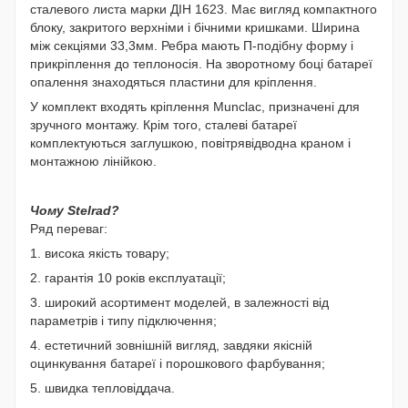
сталевого листа марки ДІН 1623. Має вигляд компактного
блоку, закритого верхніми і бічними кришками. Ширина
між секціями 33,3мм. Ребра мають П-подібну форму і
прикріплення до теплоносія. На зворотному боці батареї
опалення знаходяться пластини для кріплення.
У комплект входять кріплення Munclac, призначені для
зручного монтажу. Крім того, сталеві батареї
комплектуються заглушкою, повітрявідводна краном і
монтажною лінійкою.
Чому Stelrad?
Ряд переваг:
1. висока якість товару;
2. гарантія 10 років експлуатації;
3. широкий асортимент моделей, в залежності від
параметрів і типу підключення;
4. естетичний зовнішній вигляд, завдяки якісній
оцинкування батареї і порошкового фарбування;
5. швидка тепловіддача.