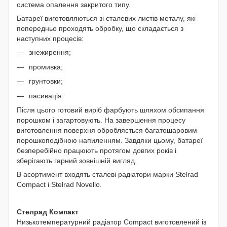
система опалення закритого типу.
Батареї виготовляються зі сталевих листів металу, які
попередньо проходять обробку, що складається з
наступних процесів:
знежирення;
промивка;
грунтовки;
пасивація.
Після цього готовий виріб фарбують шляхом обсипання
порошком і загартовують. На завершення процесу
виготовлення поверхня обробляється багатошаровим
порошкоподібною напиленням. Завдяки цьому, батареї
безперебійно працюють протягом довгих років і
зберігають гарний зовнішній вигляд.
В асортимент входять сталеві радіатори марки Stelrad
Compact і Stelrad Novello.
Стелрад Компакт
Низькотемпературний радіатор Compact виготовлений із