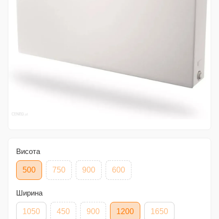
Висота
500
750
900
600
Ширина
1050
450
900
1200
1650