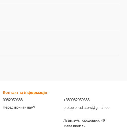
Контактна інформація
0982959688
+380982959688
proteplo.radiators@gmail.com
Передзвонити вам?
Львів, вул. Городоцька, 46
Мапа проїзду