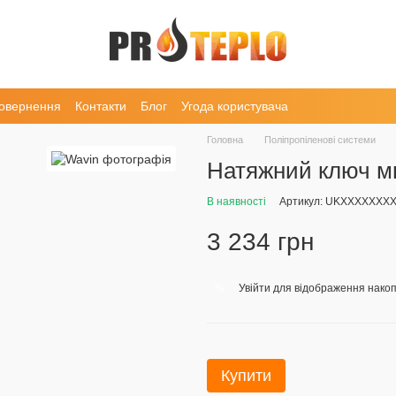
повернення
Контакти
Блог
Угода користувача
Головна
Поліпропіленові системи
Натяжний ключ м
В наявності
Артикул: UKXXXXXXX
3 234 грн
Увійти
для відображення накоп
%
Купити