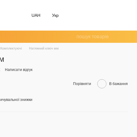
UAH
Укр
Комплектуючі
Натяжний ключ мм
м
X
Написати відгук
Порівняти
В бажання
ичувальної знижки