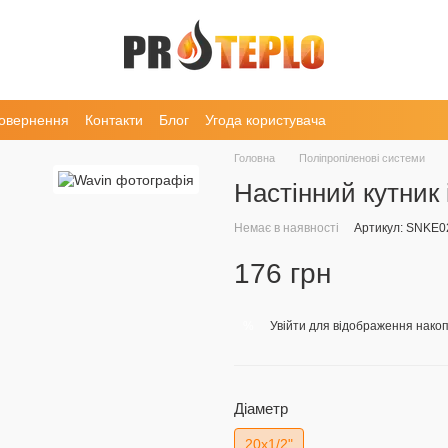
повернення
Контакти
Блог
Угода користувача
Головна
Поліпропіленові системи
Настінний кутник
Немає в наявності
Артикул: SNKE
176 грн
Увійти
для відображення накоп
%
Діаметр
20x1/2"