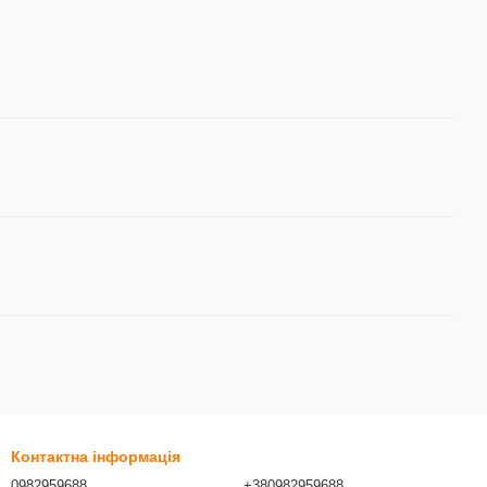
Контактна інформація
0982959688
+380982959688