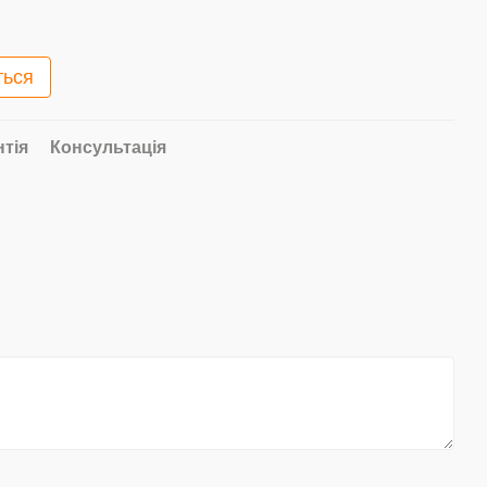
ться
нтія
Консультація