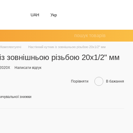
UAH
Укр
Комплектуючі
Настінний кутник із зовнішньою різьбою 20x1/2" мм
 із зовнішньою різьбою 20x1/2" мм
02020X
Написати відгук
Порівняти
В бажання
ичувальної знижки