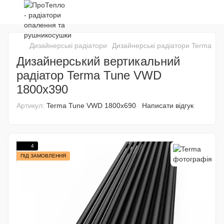
Дизайнерські радіатори
Дизайнерські радіатори Terma
Ди
Дизайнерський вертикальний
радіатор Terma Tune VWD
1800х390
Артикул:
Terma Tune VWD 1800х690
Написати відгук
4
ПІД ЗАМОВЛЕННЯ