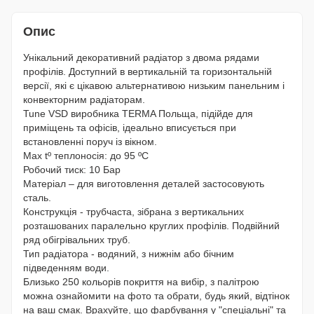
Опис
Унікальний декоративний радіатор з двома рядами
профілів. Доступний в вертикальній та горизонтальній
версії, які є цікавою альтернативою низьким панельним і
конвекторним радіаторам.
Tune VSD виробника TERMA Польща, підійде для
приміщень та офісів, ідеально вписується при
встановленні поруч із вікном.
Max tº теплоносія: до 95 ºС
Робочий тиск: 10 Бар
Матеріал – для виготовлення деталей застосовують
сталь.
Конструкція - трубчаста, зібрана з вертикальних
розташованих паралельно круглих профілів. Подвійний
ряд обігрівальних труб.
Тип радіатора - водяний, з нижнім або бічним
підведенням води.
Близько 250 кольорів покриття на вибір, з палітрою
можна ознайомити на фото та обрати, будь який, відтінок
на ваш смак. Врахуйте, що фарбування у "спеціальні" та