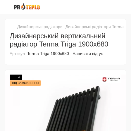
Дизайнерські радіатори
Дизайнерські радіатори Terma
Ди
Дизайнерський вертикальний
радіатор Terma Triga 1900х680
Артикул:
Terma Triga 1900х680
Написати відгук
4
ПІД ЗАМОВЛЕННЯ