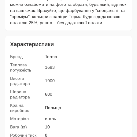
можна ознайомити на фото та обрати, будь який, відтінок
на ваш смак. Врахуйте, що фарбування у "спеціальні" та
"преміум" кольори з палітри Терма буде з додатковою
оплатою 25%, решта – без додаткової оплати.
Характеристики
Бренд
Terma
Теплова
1683
потужність
Висота
1900
радіатора
Ширина
680
радіатора
Країна
Польща
виробник
Матеріал
сталь
Вага (кг)
10
Робочий тиск
8