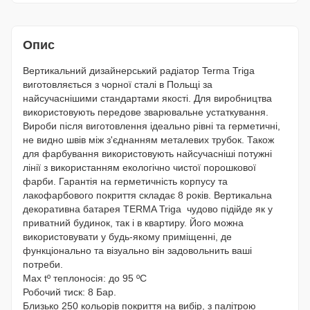
Опис
Вертикальний дизайнерський радіатор Terma Triga
виготовляється з чорної сталі в Польщі за
найсучаснішими стандартами якості. Для виробництва
використовують передове зварювальне устаткування.
Вироби після виготовлення ідеально рівні та герметичні,
не видно швів між з'єднанням металевих трубок. Також
для фарбування використовують найсучасніші потужні
лінії з використанням екологічно чистої порошкової
фарби. Гарантія на герметичність корпусу та
лакофарбового покриття складає 8 років. Вертикальна
декоративна батарея TERMA Triga чудово підійде як у
приватний будинок, так і в квартиру. Його можна
використовувати у будь-якому приміщенні, де
функціонально та візуально він задовольнить ваші
потреби.
Max tº теплоносія: до 95 ºС
Робочий тиск: 8 Бар.
Близько 250 кольорів покриття на вибір, з палітрою