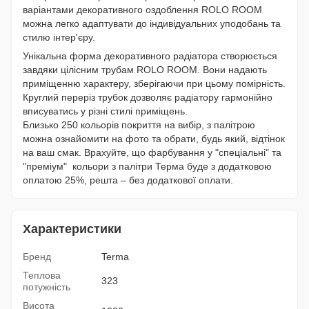
варіантами декоративного оздоблення ROLO ROOM
можна легко адаптувати до індивідуальних уподобань та
стилю інтер'єру.
Унікальна форма декоративного радіатора створюється
завдяки цілісним трубам ROLO ROOM. Вони надають
приміщенню характеру, зберігаючи при цьому помірність.
Круглий переріз трубок дозволяє радіатору гармонійно
вписуватись у різні стилі приміщень.
Близько 250 кольорів покриття на вибір, з палітрою
можна ознайомити на фото та обрати, будь який, відтінок
на ваш смак. Врахуйте, що фарбування у "спеціальні" та
"преміум" кольори з палітри Терма буде з додатковою
оплатою 25%, решта – без додаткової оплати.
Характеристики
Бренд
Terma
Теплова
323
потужність
Висота