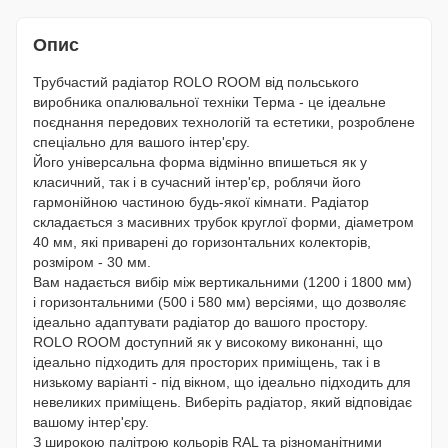
Опис
Трубчастий радіатор ROLO ROOM від польського
виробника опалювальної техніки Терма - це ідеальне
поєднання передових технологій та естетики, розроблене
спеціально для вашого інтер'єру.
Його універсальна форма відмінно впишеться як у
класичний, так і в сучасний інтер'єр, роблячи його
гармонійною частиною будь-якої кімнати. Радіатор
складається з масивних трубок круглої форми, діаметром
40 мм, які приварені до горизонтальних колекторів,
розміром - 30 мм.
Вам надається вибір між вертикальними (1200 і 1800 мм)
і горизонтальними (500 і 580 мм) версіями, що дозволяє
ідеально адаптувати радіатор до вашого простору.
ROLO ROOM доступний як у високому виконанні, що
ідеально підходить для просторих приміщень, так і в
низькому варіанті - під вікном, що ідеально підходить для
невеликих приміщень. Виберіть радіатор, який відповідає
вашому інтер'єру.
З широкою палітрою кольорів RAL та різноманітними