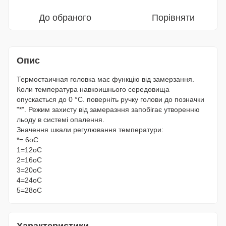
До обраного
Порівняти
Опис
Термостаичная головка має функцію від замерзання.
Коли температура навкоишнього середовища
опускається до 0 °С. поверніть ручку голови до позначки
"*". Режим захисту від замеразння запобігає утворенню
льоду в системі опалення.
Значення шкали регулювання температури:
*= 6оС
1=12оС
2=16оС
3=20оС
4=24оС
5=28оС