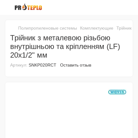
Полипропиленовые системы
Комплектующие
Трійник з
Трійник з металевою різьбою
внутрішньою та кріпленням (LF)
20x1/2" мм
Артикул:
SNKP020RCT
Оставить отзыв